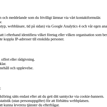
och meddelande som du frivilligt lämnar via vårt kontaktformulär.
v.
typ, webbläsare, tid på sidan) via Google Analytics 4 och vår egen ana
att i efterhand identifiera vilket företag eller vilken organisation som 
te koppla IP-adresser till enskilda personer.
offert eller rådgivning.
klar.
nnehåll och upplevelse.
:
öring sätts endast efter att du gett ditt samtycke via cookie-bannern.
tistik (utan personuppgifter) för att förbättra webbplatsen.
t kunna leverera tjänster du efterfrågar.