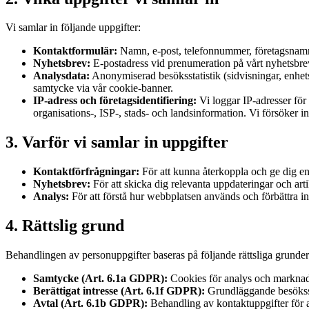
Vi samlar in följande uppgifter:
Kontaktformulär:
Namn, e-post, telefonnummer, företagsnamn 
Nyhetsbrev:
E-postadress vid prenumeration på vårt nyhetsbre
Analysdata:
Anonymiserad besöksstatistik (sidvisningar, enhets
samtycke via vår cookie-banner.
IP-adress och företagsidentifiering:
Vi loggar IP-adresser för 
organisations-, ISP-, stads- och landsinformation. Vi försöker in
3. Varför vi samlar in uppgifter
Kontaktförfrågningar:
För att kunna återkoppla och ge dig en 
Nyhetsbrev:
För att skicka dig relevanta uppdateringar och arti
Analys:
För att förstå hur webbplatsen används och förbättra i
4. Rättslig grund
Behandlingen av personuppgifter baseras på följande rättsliga grunder
Samtycke (Art. 6.1a GDPR):
Cookies för analys och marknadsf
Berättigat intresse (Art. 6.1f GDPR):
Grundläggande besökssta
Avtal (Art. 6.1b GDPR):
Behandling av kontaktuppgifter för at