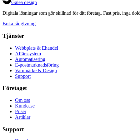
Galea design
Digitala lösningar som gör skillnad för ditt företag. Fast pris, inga dol
Boka rådgivning
Tjänster
Webbplats & Ehandel
Affärssystem
Automatisering
E-postmarknadsföring
Varumärke & Design
Support
Företaget
Om oss
Kundcase
Priser
Artiklar
Support