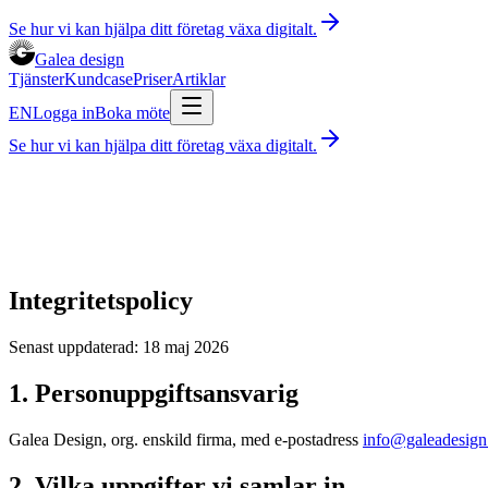
Se hur vi kan hjälpa ditt företag växa digitalt.
Galea design
Tjänster
Kundcase
Priser
Artiklar
EN
Logga in
Boka möte
Se hur vi kan hjälpa ditt företag växa digitalt.
Tjänster
Kundcase
Priser
Artiklar
Boka rådgivning
30 minuter, kostnadsfritt
Logga in
EN
Integritetspolicy
Senast uppdaterad: 18 maj 2026
1. Personuppgiftsansvarig
Galea Design, org. enskild firma, med e-postadress
info@galeadesign
2. Vilka uppgifter vi samlar in