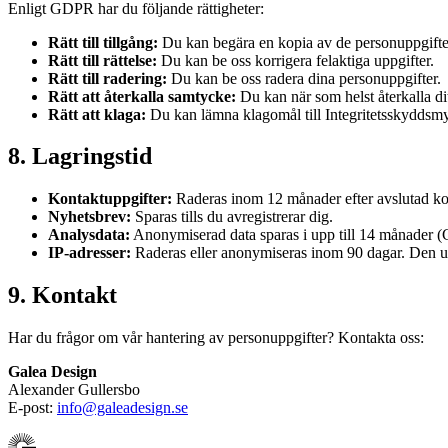
Enligt GDPR har du följande rättigheter:
Rätt till tillgång:
Du kan begära en kopia av de personuppgifter
Rätt till rättelse:
Du kan be oss korrigera felaktiga uppgifter.
Rätt till radering:
Du kan be oss radera dina personuppgifter.
Rätt att återkalla samtycke:
Du kan när som helst återkalla dit
Rätt att klaga:
Du kan lämna klagomål till Integritetsskyddsm
8. Lagringstid
Kontaktuppgifter:
Raderas inom 12 månader efter avslutad kon
Nyhetsbrev:
Sparas tills du avregistrerar dig.
Analysdata:
Anonymiserad data sparas i upp till 14 månader (G
IP-adresser:
Raderas eller anonymiseras inom 90 dagar. Den up
9. Kontakt
Har du frågor om vår hantering av personuppgifter? Kontakta oss:
Galea Design
Alexander Gullersbo
E-post:
info@galeadesign.se