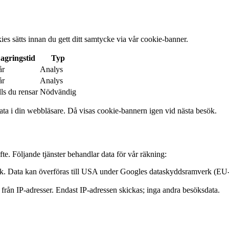
ies sätts innan du gett ditt samtycke via vår cookie-banner.
agringstid
Typ
år
Analys
år
Analys
lls du rensar
Nödvändig
ta i din webbläsare. Då visas cookie-bannern igen vid nästa besök.
te. Följande tjänster behandlar data för vår räkning:
tik. Data kan överföras till USA under Googles dataskyddsramverk (E
från IP-adresser. Endast IP-adressen skickas; inga andra besöksdata.