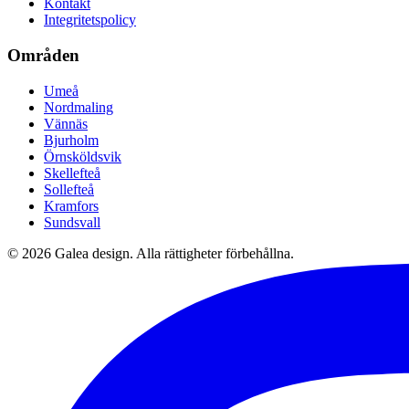
Kontakt
Integritetspolicy
Områden
Umeå
Nordmaling
Vännäs
Bjurholm
Örnsköldsvik
Skellefteå
Sollefteå
Kramfors
Sundsvall
©
2026
Galea design.
Alla rättigheter förbehållna.